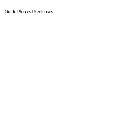
">
Guide Pierres Précieuses